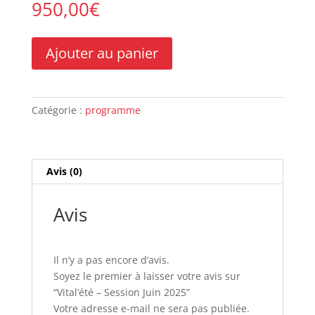
950,00
€
quantité
A
Ajouter au panier
de
l
Vital’été
t
-
e
Session
Catégorie :
programme
r
Juin
n
2025
a
t
Avis (0)
i
v
e
Avis
:
Il n’y a pas encore d’avis.
Soyez le premier à laisser votre avis sur
“Vital’été – Session Juin 2025”
Votre adresse e-mail ne sera pas publiée.